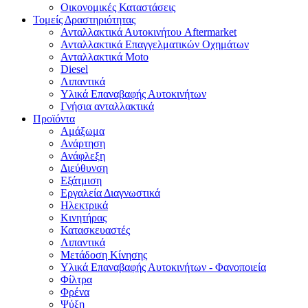
Οικονομικές Καταστάσεις
Τομείς Δραστηριότητας
Ανταλλακτικά Αυτοκινήτου Aftermarket
Ανταλλακτικά Επαγγελματικών Οχημάτων
Ανταλλακτικά Moto
Diesel
Λιπαντικά
Υλικά Επαναβαφής Αυτοκινήτων
Γνήσια ανταλλακτικά
Προϊόντα
Αμάξωμα
Ανάρτηση
Ανάφλεξη
Διεύθυνση
Εξάτμιση
Εργαλεία Διαγνωστικά
Ηλεκτρικά
Κινητήρας
Κατασκευαστές
Λιπαντικά
Μετάδοση Κίνησης
Υλικά Επαναβαφής Αυτοκινήτων - Φανοποιεία
Φίλτρα
Φρένα
Ψύξη