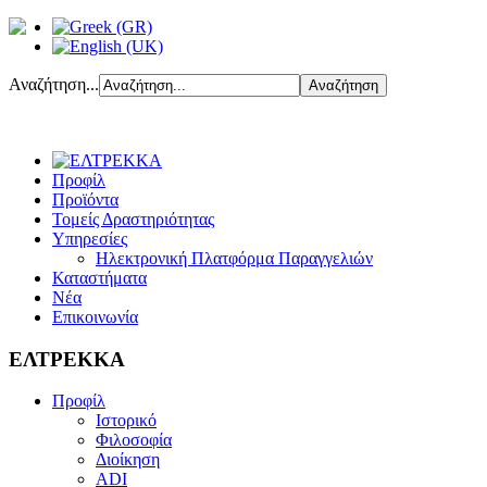
Αναζήτηση...
Προφίλ
Προϊόντα
Τομείς Δραστηριότητας
Υπηρεσίες
Ηλεκτρονική Πλατφόρμα Παραγγελιών
Καταστήματα
Νέα
Επικοινωνία
ΕΛΤΡΕΚΚΑ
Προφίλ
Ιστορικό
Φιλοσοφία
Διοίκηση
ADI