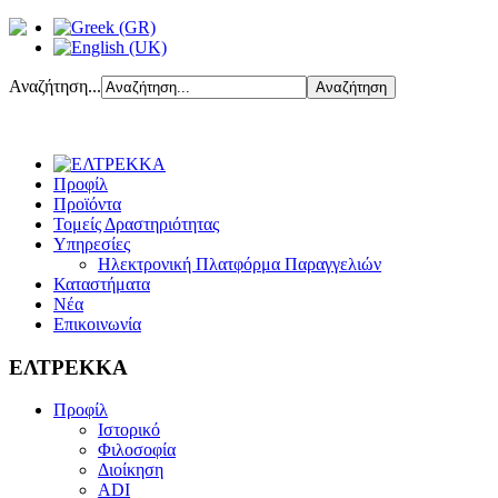
Αναζήτηση...
Προφίλ
Προϊόντα
Τομείς Δραστηριότητας
Υπηρεσίες
Ηλεκτρονική Πλατφόρμα Παραγγελιών
Καταστήματα
Νέα
Επικοινωνία
ΕΛΤΡΕΚΚΑ
Προφίλ
Ιστορικό
Φιλοσοφία
Διοίκηση
ADI