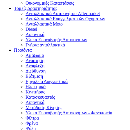
Οικονομικές Καταστάσεις
Τομείς Δραστηριότητας
Ανταλλακτικά Αυτοκινήτου Aftermarket
Ανταλλακτικά Επαγγελματικών Οχημάτων
Ανταλλακτικά Moto
Diesel
Λιπαντικά
Υλικά Επαναβαφής Αυτοκινήτων
Γνήσια ανταλλακτικά
Προϊόντα
Αμάξωμα
Ανάρτηση
Ανάφλεξη
Διεύθυνση
Εξάτμιση
Εργαλεία Διαγνωστικά
Ηλεκτρικά
Κινητήρας
Κατασκευαστές
Λιπαντικά
Μετάδοση Κίνησης
Υλικά Επαναβαφής Αυτοκινήτων - Φανοποιεία
Φίλτρα
Φρένα
Ψύξη