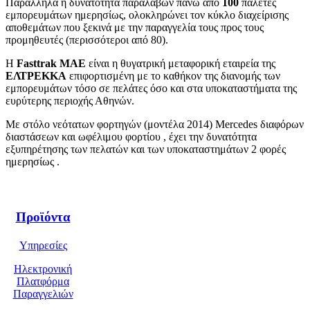
Παράλληλα η δυνατότητα παραλαβών πάνω από
100
παλέτες
εμπορευμάτων ημερησίως, ολοκληρώνει τον κύκλο διαχείρισης
αποθεμάτων που ξεκινά με την παραγγελία τους προς τους
προμηθευτές (περισσότεροι από 80).
Η
Fasttrak ΜΑΕ
είναι η θυγατρική μεταφορική εταιρεία της
ΕΛΤΡΕΚΚΑ
επιφορτισμένη με το καθήκον της διανομής των
εμπορευμάτων τόσο σε πελάτες όσο και στα υποκαταστήματα της
ευρύτερης περιοχής Αθηνών.
Με στόλο νεότατων φορτηγών (μοντέλα 2014) Mercedes διαφόρων
διαστάσεων και ωφέλιμου φορτίου , έχει την δυνατότητα
εξυπηρέτησης των πελατών και των υποκαταστημάτων 2 φορές
ημερησίως .
Προϊόντα
Υπηρεσίες
Ηλεκτρονική
Πλατφόρμα
Παραγγελιών