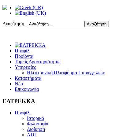
Αναζήτηση...
Προφίλ
Προϊόντα
Τομείς Δραστηριότητας
Υπηρεσίες
Ηλεκτρονική Πλατφόρμα Παραγγελιών
Καταστήματα
Νέα
Επικοινωνία
ΕΛΤΡΕΚΚΑ
Προφίλ
Ιστορικό
Φιλοσοφία
Διοίκηση
ADI