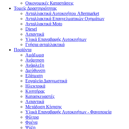
Οικονομικές Καταστάσεις
Τομείς Δραστηριότητας
Ανταλλακτικά Αυτοκινήτου Aftermarket
Ανταλλακτικά Επαγγελματικών Οχημάτων
Ανταλλακτικά Moto
Diesel
Λιπαντικά
Υλικά Επαναβαφής Αυτοκινήτων
Γνήσια ανταλλακτικά
Προϊόντα
Αμάξωμα
Ανάρτηση
Ανάφλεξη
Διεύθυνση
Εξάτμιση
Εργαλεία Διαγνωστικά
Ηλεκτρικά
Κινητήρας
Κατασκευαστές
Λιπαντικά
Μετάδοση Κίνησης
Υλικά Επαναβαφής Αυτοκινήτων - Φανοποιεία
Φίλτρα
Φρένα
Ψύξη