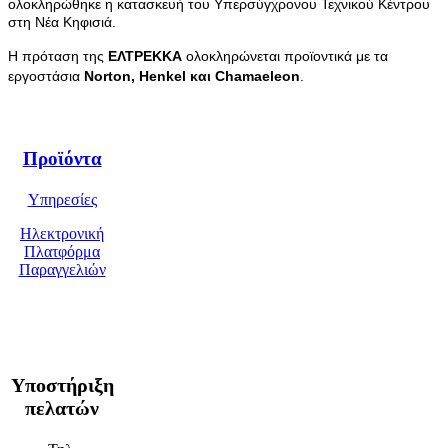
ολοκληρώθηκε η κατασκευή του Υπερσύγχρονου Τεχνικού Κέντρου 
στη Νέα Κηφισιά.
H πρόταση της 
ΕΛΤΡΕΚΚΑ
 ολοκληρώνεται προϊοντικά με τα 
εργοστάσια 
Norton, Henkel και Chamaeleon
.
Προϊόντα
Υπηρεσίες
Ηλεκτρονική
Πλατφόρμα
Παραγγελιών
Υποστήριξη
πελατών