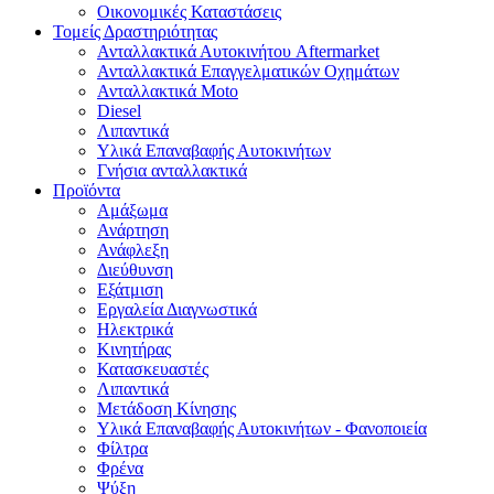
Οικονομικές Καταστάσεις
Τομείς Δραστηριότητας
Ανταλλακτικά Αυτοκινήτου Aftermarket
Ανταλλακτικά Επαγγελματικών Οχημάτων
Ανταλλακτικά Moto
Diesel
Λιπαντικά
Υλικά Επαναβαφής Αυτοκινήτων
Γνήσια ανταλλακτικά
Προϊόντα
Αμάξωμα
Ανάρτηση
Ανάφλεξη
Διεύθυνση
Εξάτμιση
Εργαλεία Διαγνωστικά
Ηλεκτρικά
Κινητήρας
Κατασκευαστές
Λιπαντικά
Μετάδοση Κίνησης
Υλικά Επαναβαφής Αυτοκινήτων - Φανοποιεία
Φίλτρα
Φρένα
Ψύξη