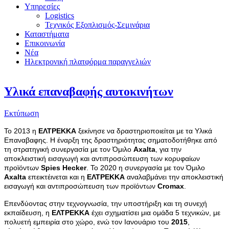
Υπηρεσίες
Logistics
Τεχνικός Εξοπλισμός-Σεμινάρια
Καταστήματα
Επικοινωνία
Νέα
Ηλεκτρονική πλατφόρμα παραγγελιών
Υλικά επαναβαφής αυτοκινήτων
Εκτύπωση
Το 2013 η 
ΕΛΤΡΕΚΚΑ
 ξεκίνησε να δραστηριοποιείται με τα Υλικά 
Επαναβαφης. Η έναρξη της δραστηριότητας σηματοδοτήθηκε από 
τη στρατηγική συνεργασία με τον Όμιλο 
Axalta
, για την 
αποκλειστική εισαγωγή και αντιπροσώπευση των κορυφαίων 
προϊόντων 
Spies Hecker
. Το 2020 η συνεργασία με τον Όμιλο 
Axalta
 επεικτέινεται και η 
ΕΛΤΡΕΚΚΑ
 αναλαβμάνει την αποκλειστική 
εισαγωγή και αντιπροσώπευση των προϊόντων 
Cromax
.
Επενδύοντας στην τεχνογνωσία, την υποστήριξη και τη συνεχή 
εκπαίδευση, η 
ΕΛΤΡΕΚΚΑ
 έχει σχηματίσει μια ομάδα 5 τεχνικών, με 
πολυετή εμπειρία στο χώρο, ενώ τον Ιανουάριο του 
2015
, 