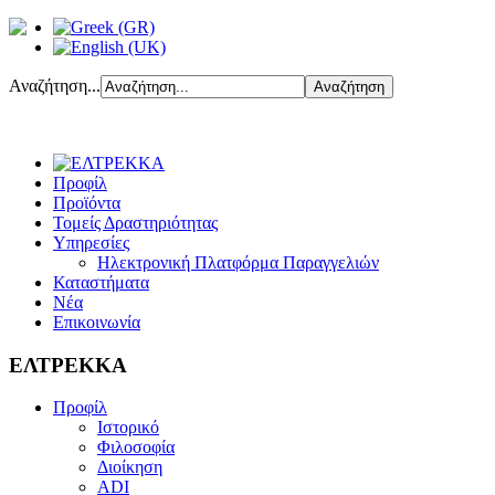
Αναζήτηση...
Προφίλ
Προϊόντα
Τομείς Δραστηριότητας
Υπηρεσίες
Ηλεκτρονική Πλατφόρμα Παραγγελιών
Καταστήματα
Νέα
Επικοινωνία
ΕΛΤΡΕΚΚΑ
Προφίλ
Ιστορικό
Φιλοσοφία
Διοίκηση
ADI