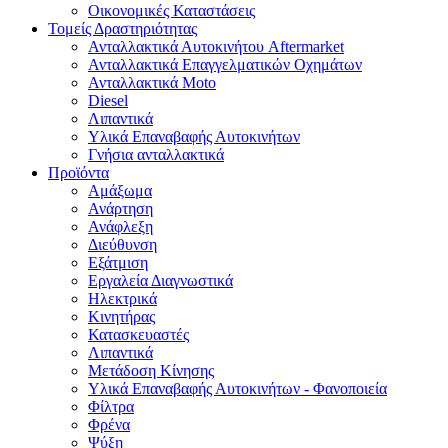
Οικονομικές Καταστάσεις
Τομείς Δραστηριότητας
Ανταλλακτικά Αυτοκινήτου Aftermarket
Ανταλλακτικά Επαγγελματικών Οχημάτων
Ανταλλακτικά Moto
Diesel
Λιπαντικά
Υλικά Επαναβαφής Αυτοκινήτων
Γνήσια ανταλλακτικά
Προϊόντα
Αμάξωμα
Ανάρτηση
Ανάφλεξη
Διεύθυνση
Εξάτμιση
Εργαλεία Διαγνωστικά
Ηλεκτρικά
Κινητήρας
Κατασκευαστές
Λιπαντικά
Μετάδοση Κίνησης
Υλικά Επαναβαφής Αυτοκινήτων - Φανοποιεία
Φίλτρα
Φρένα
Ψύξη