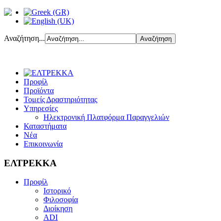
Αναζήτηση...
Προφίλ
Προϊόντα
Τομείς Δραστηριότητας
Υπηρεσίες
Ηλεκτρονική Πλατφόρμα Παραγγελιών
Καταστήματα
Νέα
Επικοινωνία
ΕΛΤΡΕΚΚΑ
Προφίλ
Ιστορικό
Φιλοσοφία
Διοίκηση
ADI