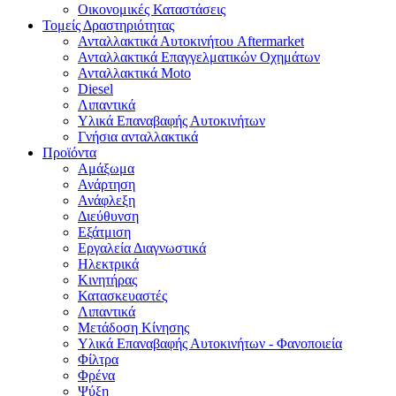
Οικονομικές Καταστάσεις
Τομείς Δραστηριότητας
Ανταλλακτικά Αυτοκινήτου Aftermarket
Ανταλλακτικά Επαγγελματικών Οχημάτων
Ανταλλακτικά Moto
Diesel
Λιπαντικά
Υλικά Επαναβαφής Αυτοκινήτων
Γνήσια ανταλλακτικά
Προϊόντα
Αμάξωμα
Ανάρτηση
Ανάφλεξη
Διεύθυνση
Εξάτμιση
Εργαλεία Διαγνωστικά
Ηλεκτρικά
Κινητήρας
Κατασκευαστές
Λιπαντικά
Μετάδοση Κίνησης
Υλικά Επαναβαφής Αυτοκινήτων - Φανοποιεία
Φίλτρα
Φρένα
Ψύξη