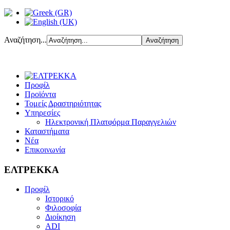
Αναζήτηση...
Προφίλ
Προϊόντα
Τομείς Δραστηριότητας
Υπηρεσίες
Ηλεκτρονική Πλατφόρμα Παραγγελιών
Καταστήματα
Νέα
Επικοινωνία
ΕΛΤΡΕΚΚΑ
Προφίλ
Ιστορικό
Φιλοσοφία
Διοίκηση
ADI