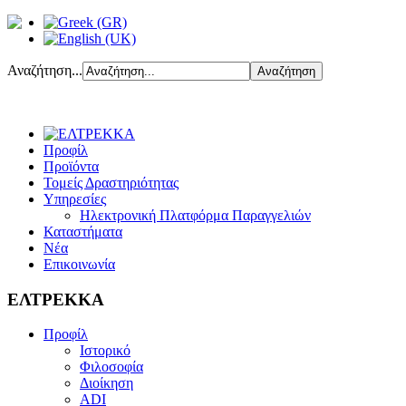
Αναζήτηση...
Προφίλ
Προϊόντα
Τομείς Δραστηριότητας
Υπηρεσίες
Ηλεκτρονική Πλατφόρμα Παραγγελιών
Καταστήματα
Νέα
Επικοινωνία
ΕΛΤΡΕΚΚΑ
Προφίλ
Ιστορικό
Φιλοσοφία
Διοίκηση
ADI