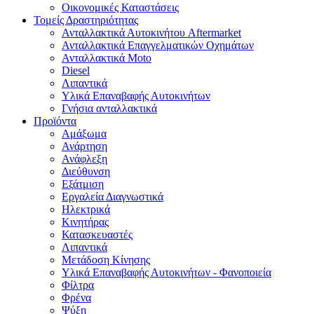
Οικονομικές Καταστάσεις
Τομείς Δραστηριότητας
Ανταλλακτικά Αυτοκινήτου Aftermarket
Ανταλλακτικά Επαγγελματικών Οχημάτων
Ανταλλακτικά Moto
Diesel
Λιπαντικά
Υλικά Επαναβαφής Αυτοκινήτων
Γνήσια ανταλλακτικά
Προϊόντα
Αμάξωμα
Ανάρτηση
Ανάφλεξη
Διεύθυνση
Εξάτμιση
Εργαλεία Διαγνωστικά
Ηλεκτρικά
Κινητήρας
Κατασκευαστές
Λιπαντικά
Μετάδοση Κίνησης
Υλικά Επαναβαφής Αυτοκινήτων - Φανοποιεία
Φίλτρα
Φρένα
Ψύξη