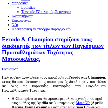
Υπηρεσίες
Logistics
Τεχνικός Εξοπλισμός-Σεμινάρια
Καταστήματα
Επικοινωνία
Νέα
Ηλεκτρονική πλατφόρμα παραγγελιών
Ferodo & Champion στηρίζουν τους
διεκδικητές των τίτλων των Παγκόσμιων
Πρωταθλημάτων Ταχύτητας
Μοτοσυκλέτας.
Εκτύπωση
Πιστές στην αγωνιστική τους παράδοση οι
Ferodo και
Champion
,
φέτος θα αποτελέσουν τους υποστηρικτές διεκδικητών του τίτλου
σε όλες τις κορυφαίες κατηγορίες των Παγκόσμιων
Πρωταθλημάτων Ταχύτητας.
Η
Champion
φέτος θα προσφέρει υλικοτεχνική υποστήριξη
στις ομάδες της
Aprilia
σε 3 κατηγορίες!
MotoGP
(
Aprilia
Racing
Team
Gresini)
με αναβάτες τους
Sam
Lowes
και