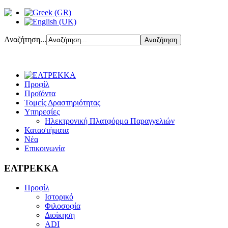
Αναζήτηση...
Προφίλ
Προϊόντα
Τομείς Δραστηριότητας
Υπηρεσίες
Ηλεκτρονική Πλατφόρμα Παραγγελιών
Καταστήματα
Νέα
Επικοινωνία
ΕΛΤΡΕΚΚΑ
Προφίλ
Ιστορικό
Φιλοσοφία
Διοίκηση
ADI