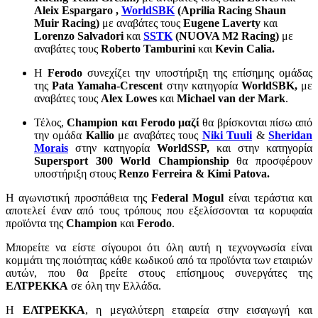
Aleix
Espargaro ,
WorldSBK
(
Aprilia
Racing
Shaun
Muir
Racing)
με αναβάτες τους
Eugene
Laverty
και
Lorenzo
Salvadori
και
SSTK
(
NUOVA
M2
Racing)
με
αναβάτες τους
Roberto
Tamburini
και
Kevin
Calia.
H
Ferodo
συνεχίζει την υποστήριξη της επίσημης ομάδας
της
Pata
Yamaha-
Crescent
στην κατηγορία
WorldSBK,
με
αναβάτες τους
Alex
Lowes
και
Michael
van
der
Mark
.
Τέλος,
Champion και
Ferodo μαζί
θα βρίσκονται πίσω από
την ομάδα
Kallio
με αναβάτες τους
Niki Tuuli
&
Sheridan
Morais
στην κατηγορία
WorldSSP
,
και στην κατηγορία
Supersport 300 World Championship
θα προσφέρουν
υποστήριξη στους
Renzo
Ferreira &
Kimi
Patova.
Η αγωνιστική προσπάθεια της
Federal
Mogul
είναι τεράστια και
αποτελεί έναν από τους τρόπους που εξελίσσονται τα κορυφαία
προϊόντα της
Champion
και
Ferodo
.
Μπορείτε να είστε σίγουροι ότι όλη αυτή η τεχνογνωσία είναι
κομμάτι της ποιότητας κάθε κωδικού από τα προϊόντα των εταιριών
αυτών, που θα βρείτε στους επίσημους συνεργάτες της
ΕΛΤΡΕΚΚΑ
σε όλη την Ελλάδα.
Η
ΕΛΤΡΕΚΚΑ
, η μεγαλύτερη εταιρεία στην εισαγωγή και