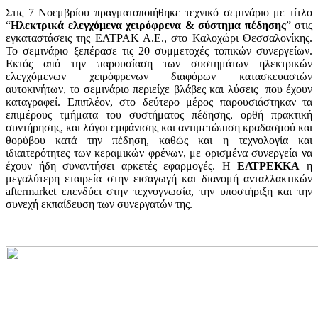
Στις 7 Νοεμβρίου πραγματοποιήθηκε τεχνικό σεμινάριο με τίτλο
“
Ηλεκτρικά ελεγχόμενα χειρόφρενα & σύστημα πέδησης
” στις
εγκαταστάσεις της ΕΛΤΡΑΚ Α.Ε., στο Καλοχώρι Θεσσαλονίκης.
Το σεμινάριο ξεπέρασε τις 20 συμμετοχές τοπικών συνεργείων.
Εκτός από την παρουσίαση των συστημάτων ηλεκτρικών
ελεγχόμενων χειρόφρενων διαφόρων κατασκευαστών
αυτοκινήτων, το σεμινάριο περιείχε βλάβες και λύσεις που έχουν
καταγραφεί. Επιπλέον, στο δεύτερο μέρος παρουσιάστηκαν τα
επιμέρους τμήματα του συστήματος πέδησης, ορθή πρακτική
συντήρησης, και λόγοι εμφάνισης και αντιμετώπιση κραδασμού και
θορύβου κατά την πέδηση, καθώς και η τεχνολογία και
ιδιαιτερότητες των κεραμικών φρένων, με ορισμένα συνεργεία να
έχουν ήδη συναντήσει αρκετές εφαρμογές. Η
ΕΛΤΡΕΚΚΑ
η
μεγαλύτερη εταιρεία στην εισαγωγή και διανομή ανταλλακτικών
aftermarket επενδύει στην τεχνογνωσία, την υποστήριξη και την
συνεχή εκπαίδευση των συνεργατών της.