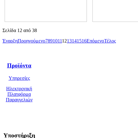
Σελίδα 12 από 38
Έναρξη
Προηγούμενο
7
8
9
10
11
12
13
14
15
16
Επόμενο
Τέλος
Προϊόντα
Υπηρεσίες
Ηλεκτρονική
Πλατφόρμα
Παραγγελιών
Υποστήριξη