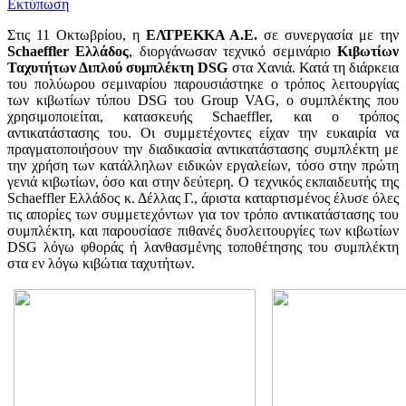
Εκτύπωση
Στις 11 Οκτωβρίου, η
ΕΛΤΡΕΚΚΑ Α.Ε.
σε συνεργασία με την
Schaeffler Ελλάδος
, διοργάνωσαν τεχνικό σεμινάριο
Κιβωτίων
Ταχυτήτων Διπλού συμπλέκτη DSG
στα Χανιά. Κατά τη διάρκεια
του πολύωρου σεμιναρίου παρουσιάστηκε ο τρόπος λειτουργίας
των κιβωτίων τύπου DSG του Group VAG, ο συμπλέκτης που
χρησιμοποιείται, κατασκευής Schaeffler, και ο τρόπος
αντικατάστασης του. Οι συμμετέχοντες είχαν την ευκαιρία να
πραγματοποιήσουν την διαδικασία αντικατάστασης συμπλέκτη με
την χρήση των κατάλληλων ειδικών εργαλείων, τόσο στην πρώτη
γενιά κιβωτίων, όσο και στην δεύτερη. Ο τεχνικός εκπαιδευτής της
Schaeffler Ελλάδος κ. Δέλλας Γ., άριστα καταρτισμένος έλυσε όλες
τις απορίες των συμμετεχόντων για τον τρόπο αντικατάστασης του
συμπλέκτη, και παρουσίασε πιθανές δυσλειτουργίες των κιβωτίων
DSG λόγω φθοράς ή λανθασμένης τοποθέτησης του συμπλέκτη
στα εν λόγω κιβώτια ταχυτήτων.