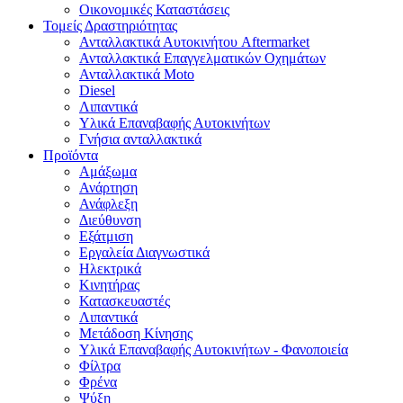
Οικονομικές Καταστάσεις
Τομείς Δραστηριότητας
Ανταλλακτικά Αυτοκινήτου Aftermarket
Ανταλλακτικά Επαγγελματικών Οχημάτων
Ανταλλακτικά Moto
Diesel
Λιπαντικά
Υλικά Επαναβαφής Αυτοκινήτων
Γνήσια ανταλλακτικά
Προϊόντα
Αμάξωμα
Ανάρτηση
Ανάφλεξη
Διεύθυνση
Εξάτμιση
Εργαλεία Διαγνωστικά
Ηλεκτρικά
Κινητήρας
Κατασκευαστές
Λιπαντικά
Μετάδοση Κίνησης
Υλικά Επαναβαφής Αυτοκινήτων - Φανοποιεία
Φίλτρα
Φρένα
Ψύξη