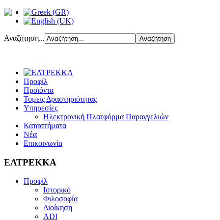
Αναζήτηση...
Προφίλ
Προϊόντα
Τομείς Δραστηριότητας
Υπηρεσίες
Ηλεκτρονική Πλατφόρμα Παραγγελιών
Καταστήματα
Νέα
Επικοινωνία
ΕΛΤΡΕΚΚΑ
Προφίλ
Ιστορικό
Φιλοσοφία
Διοίκηση
ADI