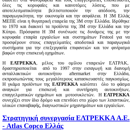
όλες τις κορυφαίες και καινοτόμες λύσεις, που με
αποτελεσματικότητα βελτιστοποιούν την απόδοση, την
παραγωγικότητα, την οικονομία και την ασφάλεια. Η 3Μ Ελλάς
ΜΕΠΕ είναι η θυγατρική εταιρεία της 3M στην Ελλάδα. Ιδρύθηκε
το 1970 και διακινεί τα προϊόντα της 3Μ στην Ελλάδα και την
Κύπρο. Πρόσφατα Η 3M συνένωσε τις δυνάμεις της με την
κορυφαία εταιρία εργαλείων και συστημάτων Festool για να
προσφέρουν στους επαγγελματίες αποδοτικά και παραγωγικά
συστήματα για την επεξεργασία επιφανειών και τον φινίρισμα
βαφών στην επισκευή οχημάτων.
Η
ΕΛΤΡΕΚΚΑ
, μέλος του ομίλου εταιρειών ΕΛΤΡΑΚ,
δραστηριοποιείται από το 1997 στην εισαγωγή και διανομή
ανταλλακτικών αυτοκινήτου aftermarket στην Ελλάδα,
εκπροσωπώντας τους μεγαλύτερους κατασκευαστές παγκοσμίως.
Η γκάμα προϊόντων της
ΕΛΤΡΕΚΚΑ
καλύπτει όλο το φάσμα
αναγκών για επισκευή και συντήρηση αυτοκινήτων,
επαγγελματικών οχημάτων και μοτοσυκλετών. Η
ΕΛΤΡΕΚΚΑ
συνεχίζει στον ίδιο δρόμο και επενδύει στο χώρο των λιπαντικών,
υλικών επαναβαφής, διαγνωστικών μηχανημάτων και εργαλείων.
Στρατηγική συνεργασία ΕΛΤΡΕΚΚΑ Α.Ε.
- Atlas Copco Ελλάς