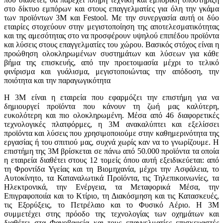
στο δίκτυο εμπόρων και στους επαγγελματίες για όλη την γκάμα
των προϊόντων 3M και Festool. Με την συνεργασία αυτή οι δύο
εταιρίες στοχεύουν στην μεγιστοποίηση της αποτελεσματικότητας
και της αμεσότητας στο να προσφέρουν υψηλού επιπέδου προϊόντα
και λύσεις στους επαγγελματίες του χώρου. Βασικός στόχος είναι η
προώθηση ολοκληρωμένων συστημάτων και λύσεων για κάθε
βήμα της επισκευής, από την προετοιμασία μέχρι το τελικό
φινίρισμα και γυάλισμα, μεγιστοποιώντας την απόδοση, την
ποιότητα και την παραγωγικότητα
Η 3Μ είναι η εταιρεία που εφαρμόζει την επιστήμη για να
δημιουργεί προϊόντα που κάνουν τη ζωή μας καλύτερη,
ευκολότερη και πιο ολοκληρωμένη. Μέσα από 46 διαφορετικές
τεχνολογικές πλατφόρμες, η 3Μ ανακαλύπτει και εξελίσσει
προϊόντα και λύσεις που χρησιμοποιούμε στην καθημερινότητα της
εργασίας ή του σπιτιού μας, συχνά χωρίς καν να το γνωρίζουμε. Η
επιστήμη της 3Μ βρίσκεται σε πάνω από 50.000 προϊόντα τα οποία
η εταιρεία διαθέτει στους 12 τομείς όπου αυτή εξειδικεύεται: από
τη Φροντίδα Υγείας και τη Βιομηχανία, μέχρι την Ασφάλεια, το
Αυτοκίνητο, τα Καταναλωτικά Προϊόντα, τις Τηλεπικοινωνίες, τα
Ηλεκτρονικά, την Ενέργεια, τα Μεταφορικά Μέσα, την
Επιγραφοποιία και το Κτίριο, τη Διακόσμηση και τις Κατασκευές,
τις Εξορύξεις, το Πετρέλαιο και το Φυσικό Αέριο. Η 3Μ
συμμετέχει στης πρόοδο της τεχνολογίας των οχημάτων και
διαθέτει στα Φανοβαφεία και τους επαγγελματίες επισκευαστές