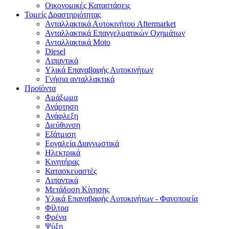
Οικονομικές Καταστάσεις
Τομείς Δραστηριότητας
Ανταλλακτικά Αυτοκινήτου Aftermarket
Ανταλλακτικά Επαγγελματικών Οχημάτων
Ανταλλακτικά Moto
Diesel
Λιπαντικά
Υλικά Επαναβαφής Αυτοκινήτων
Γνήσια ανταλλακτικά
Προϊόντα
Αμάξωμα
Ανάρτηση
Ανάφλεξη
Διεύθυνση
Εξάτμιση
Εργαλεία Διαγνωστικά
Ηλεκτρικά
Κινητήρας
Κατασκευαστές
Λιπαντικά
Μετάδοση Κίνησης
Υλικά Επαναβαφής Αυτοκινήτων - Φανοποιεία
Φίλτρα
Φρένα
Ψύξη