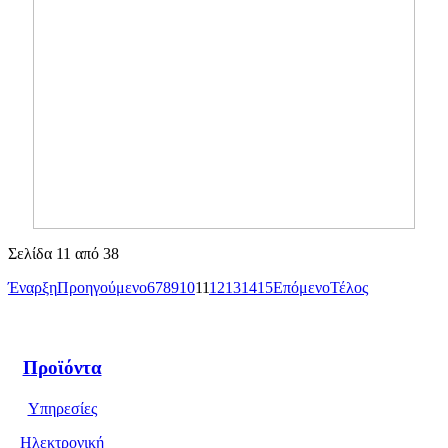
Σελίδα 11 από 38
Έναρξη
Προηγούμενο
6
7
8
9
10
11
12
13
14
15
Επόμενο
Τέλος
Προϊόντα
Υπηρεσίες
Ηλεκτρονική