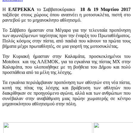
Η
ΕΛΤΡΕΚΚΑ
το Σαββατοκύριακο
18 & 19 Mαρτίου 2017
ταξίδεψε στους χώρους όπου αναπνέει η μοτοσυκλέτα, πιστή στο
ραντεβού με το μηχανοκίνητο αθλητισμό.
Το Σάββατο ήμασταν στα Μέγαρα για την τελευταία προπόνηση
των αγωνιζόμενων ταχύτητας πριν την έναρξη του Πρωταθλήματος.
Πολύς κόσμος στην πίστα, από παιδιά που κάνουν τα πρώτα τους
βήματα μέχρι πρωταθλητές, σε μια γιορτή της μοτοσυκλέτας.
Την Κυριακή ήμασταν στην Καλαμάτα, προσκεκλημένοι του
Motobox και της ΑΛΕΜΟΚ, για τα εγκαίνια της πίστας ΜΧ στην
Καλαμάτα, που υλοποιήθηκε με τη βοήθεια του Δήμου και πολύ
προσπάθεια από τα μέλη της λέσχης.
Τα εγκαίνια περιλάμβαναν προπόνηση των αθλητών στη νέα πίστα,
κοπή της πίτας της λέσχης και βράβευση των αθλητών που
διακρίθηκαν σε προηγούμενο αγώνα, αλλά και των ανθρώπων που
συνέβαλαν στην αναβάθμιση μιας πρώην χωματερής σε κέντρο
μηχανοκίνητου αθλητισμού στην πόλη.