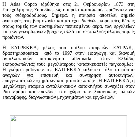
Η Atlas Copco ιδρύθηκε στις 21 Φεβρουαρίου 1873 στη
Στοκχόλμη της Σουηδίας, ως εταιρεία κατασκευής προϊόντων για
τους σιδηροδρόμους. Σήμερα, η εταιρεία αποτελεί σημείο
αναφοράς στη βιομηχανία και κατέχει διεθνώς κορυφαίες θέσεις
στους τομείς των συστημάτων πεπιεσμένου αέρα, των εργαλείων
και των γεωτρύπανων βράχων, αλλά και σε πολλούς άλλους τομείς
προϊόντων.
Η ΕΛΤΡΕΚΚΑ, μέλος του ομίλου εταιρειών ΕΛΤΡΑΚ,
δραστηριοποιείται από το 1997 στην εισαγωγή και διανομή
ανταλλακτικών αυτοκινήτου aftermarket στην Ελλάδα,
εκπροσωπώντας τους μεγαλύτερους κατασκευαστές παγκοσμίως.
Η γκάμα προϊόντων της ΕΛΤΡΕΚΚΑ καλύπτει όλο το φάσμα
αναγκών για επισκευή και συντήρηση αυτοκινήτων,
επαγγελματικών οχημάτων και μοτοσυκλετών. Η ΕΛΤΡΕΚΚΑ, η
μεγαλύτερη εταιρεία ανταλλακτικών αυτοκινήτου συνεχίζει στον
ίδιο δρόμο και επενδύει στο χώρο των λιπαντικών, υλικών
επαναβαφής, διαγνωστικών μηχανημάτων και εργαλείων.