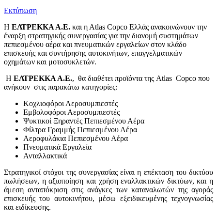
Εκτύπωση
Η
ΕΛΤΡΕΚΚΑ Α.Ε.
και η Αtlas Copco Ελλάς ανακοινώνουν την
έναρξη στρατηγικής συνεργασίας για την διανομή συστημάτων
πεπιεσμένου αέρα και πνευματικών εργαλείων στον κλάδο
επισκευής και συντήρησης αυτοκινήτων, επαγγελματικών
οχημάτων και μοτοσυκλετών.
Η
ΕΛΤΡΕΚΚΑ Α.Ε.
, θα διαθέτει προϊόντα της Atlas Copco που
ανήκουν στις παρακάτω κατηγορίες:
Κοχλιοφόροι Αεροσυμπιεστές
Εμβολοφόροι Αεροσυμπιεστές
Ψυκτικοί Ξηραντές Πεπιεσμένου Αέρα
Φίλτρα Γραμμής Πεπιεσμένου Αέρα
Αεροφυλάκια Πεπιεσμένου Αέρα
Πνευματικά Εργαλεία
Ανταλλακτικά
Στρατηγικοί στόχοι της συνεργασίας είναι η επέκταση του δικτύου
πωλήσεων, η αξιοποίηση και χρήση εναλλακτικών δικτύων, και η
άμεση ανταπόκριση στις ανάγκες των καταναλωτών της αγοράς
επισκευής του αυτοκινήτου, μέσω εξειδικευμένης τεχνογνωσίας
και ειδίκευσης.