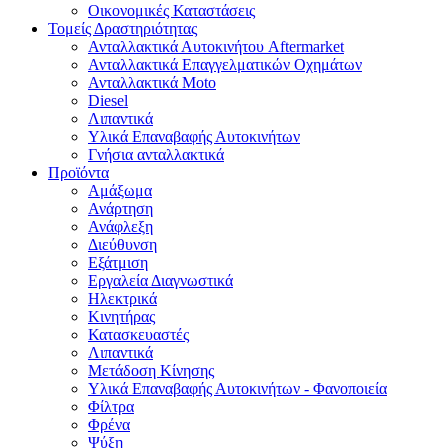
Οικονομικές Καταστάσεις
Τομείς Δραστηριότητας
Ανταλλακτικά Αυτοκινήτου Aftermarket
Ανταλλακτικά Επαγγελματικών Οχημάτων
Ανταλλακτικά Moto
Diesel
Λιπαντικά
Υλικά Επαναβαφής Αυτοκινήτων
Γνήσια ανταλλακτικά
Προϊόντα
Αμάξωμα
Ανάρτηση
Ανάφλεξη
Διεύθυνση
Εξάτμιση
Εργαλεία Διαγνωστικά
Ηλεκτρικά
Κινητήρας
Κατασκευαστές
Λιπαντικά
Μετάδοση Κίνησης
Υλικά Επαναβαφής Αυτοκινήτων - Φανοποιεία
Φίλτρα
Φρένα
Ψύξη