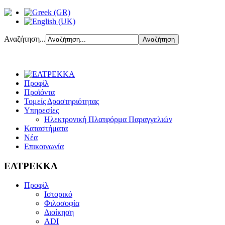
Αναζήτηση...
Προφίλ
Προϊόντα
Τομείς Δραστηριότητας
Υπηρεσίες
Ηλεκτρονική Πλατφόρμα Παραγγελιών
Καταστήματα
Νέα
Επικοινωνία
ΕΛΤΡΕΚΚΑ
Προφίλ
Ιστορικό
Φιλοσοφία
Διοίκηση
ADI