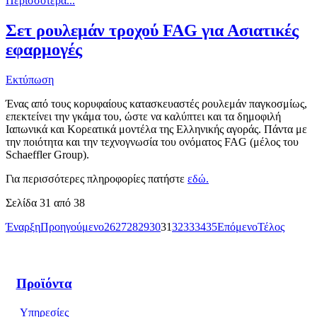
Περισσότερα...
Σετ ρουλεμάν τροχού FAG για Ασιατικές
εφαρμογές
Εκτύπωση
Ένας από τους κορυφαίους κατασκευαστές ρουλεμάν παγκοσμίως,
επεκτείνει την γκάμα του, ώστε να καλύπτει και τα δημοφιλή
Ιαπωνικά και Κορεατικά μοντέλα της Ελληνικής αγοράς. Πάντα με
την ποιότητα και την τεχνογνωσία του ονόματος FAG (μέλος του
Schaeffler Group).
Για περισσότερες πληροφορίες πατήστε
εδώ
.
Σελίδα 31 από 38
Έναρξη
Προηγούμενο
26
27
28
29
30
31
32
33
34
35
Επόμενο
Τέλος
Προϊόντα
Υπηρεσίες