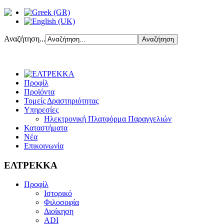
Αναζήτηση...
Προφίλ
Προϊόντα
Τομείς Δραστηριότητας
Υπηρεσίες
Ηλεκτρονική Πλατφόρμα Παραγγελιών
Καταστήματα
Νέα
Επικοινωνία
ΕΛΤΡΕΚΚΑ
Προφίλ
Ιστορικό
Φιλοσοφία
Διοίκηση
ADI