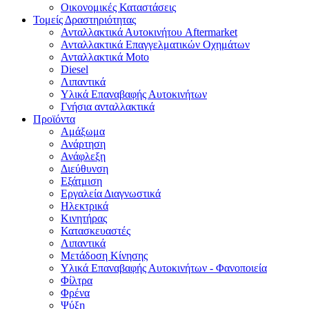
Οικονομικές Καταστάσεις
Τομείς Δραστηριότητας
Ανταλλακτικά Αυτοκινήτου Aftermarket
Ανταλλακτικά Επαγγελματικών Οχημάτων
Ανταλλακτικά Moto
Diesel
Λιπαντικά
Υλικά Επαναβαφής Αυτοκινήτων
Γνήσια ανταλλακτικά
Προϊόντα
Αμάξωμα
Ανάρτηση
Ανάφλεξη
Διεύθυνση
Εξάτμιση
Εργαλεία Διαγνωστικά
Ηλεκτρικά
Κινητήρας
Κατασκευαστές
Λιπαντικά
Μετάδοση Κίνησης
Υλικά Επαναβαφής Αυτοκινήτων - Φανοποιεία
Φίλτρα
Φρένα
Ψύξη