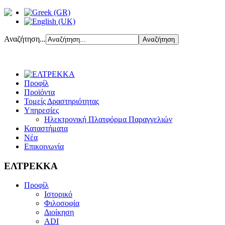
Αναζήτηση...
Προφίλ
Προϊόντα
Τομείς Δραστηριότητας
Υπηρεσίες
Ηλεκτρονική Πλατφόρμα Παραγγελιών
Καταστήματα
Νέα
Επικοινωνία
ΕΛΤΡΕΚΚΑ
Προφίλ
Ιστορικό
Φιλοσοφία
Διοίκηση
ADI