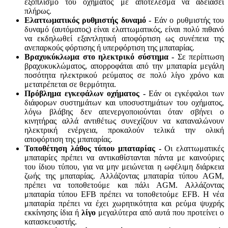
εξοπλισμό του οχήματος με αποτέλεσμα να αδειάσει
πλήρως.
Ελαττωματικός ρυθμιστής δυναμό -
Εάν ο ρυθμιστής του
δυναμό (αυτόματος) είναι ελαττωματικός, είναι πολύ πιθανό
να εκδηλωθεί εξαντλητική αποφόρτιση ως συνέπεια της
ανεπαρκούς φόρτισης ή υπερφόρτιση της μπαταρίας.
Βραχυκύκλωμα στο ηλεκτρικό σύστημα -
Σε περίπτωση
βραχυκυκλώματος, απορροφάται από την μπαταρία μεγάλη
ποσότητα ηλεκτρικού ρεύματος σε πολύ λίγο χρόνο και
μετατρέπεται σε θερμότητα.
Πρόβλημα εγκεφάλων οχήματος -
Εάν οι εγκέφαλοι των
διάφορων συστημάτων και υποσυστημάτων του οχήματος,
λόγω βλάβης δεν απενεργοποιούνται όταν σβήνει ο
κινητήρας αλλά αντιθέτως συνεχίζουν να καταναλώνουν
ηλεκτρική ενέργεια, προκαλούν τελικά την ολική
αποφόρτιση της μπαταρίας.
Τοποθέτηση λάθος τύπου μπαταρίας -
Οι ελαττωματικές
μπαταρίες πρέπει να αντικαθίστανται πάντα με καινούριες
του ίδιου τύπου, για να μην μειώνεται η ωφέλιμη διάρκεια
ζωής της μπαταρίας. Αλλάζοντας μπαταρία τύπου AGM,
πρέπει να τοποθετούμε και πάλι AGM. Αλλάζοντας
μπαταρία τύπου EFB πρέπει να τοποθετούμε EFB. Η νέα
μπαταρία πρέπει να έχει χωρητικότητα και ρεύμα ψυχρής
εκκίνησης ίδια ή
λίγο
μεγαλύτερα από αυτά που προτείνει ο
κατασκευαστής.