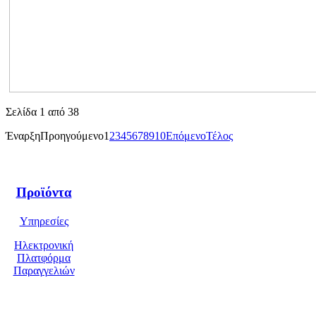
Σελίδα 1 από 38
Έναρξη
Προηγούμενο
1
2
3
4
5
6
7
8
9
10
Επόμενο
Τέλος
Προϊόντα
Υπηρεσίες
Ηλεκτρονική
Πλατφόρμα
Παραγγελιών