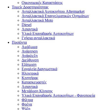
Οικονομικές Καταστάσεις
Τομείς Δραστηριότητας
Ανταλλακτικά Αυτοκινήτου Aftermarket
Ανταλλακτικά Επαγγελματικών Οχημάτων
Ανταλλακτικά Moto
Diesel
Λιπαντικά
Υλικά Επαναβαφής Αυτοκινήτων
Γνήσια ανταλλακτικά
Προϊόντα
Αμάξωμα
Ανάρτηση
Ανάφλεξη
Διεύθυνση
Εξάτμιση
Εργαλεία Διαγνωστικά
Ηλεκτρικά
Κινητήρας
Κατασκευαστές
Λιπαντικά
Μετάδοση Κίνησης
Υλικά Επαναβαφής Αυτοκινήτων - Φανοποιεία
Φίλτρα
Φρένα
Ψύξη