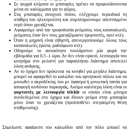
Σε ψυχρά κλίματα οι μπαταρίες πρέπει να προφυλάσσονται
μέσα σε καλύμματα για το ψύχος.
Στις μπαταρίες ανοιχτού τύπου, ελέγχουμε περιοδικά τη
στάθμη του ηλεκτρολύτη και συμπληρώνουμε απεσταγμένο
νερό όπου χρειάζεται.
Αφαιρούμε από την τροφοδοσία ρεύματος τους καταναλωτές
ρεύματος όταν δεν τους χρειαζόμαστε (φορτιστές, navi κτλ).
Όταν η μηχανή είναι σβηστή, απενεργοποιούμε όλους τους
καταναλωτές (φώτα, ραδιόφωνο κτλ).
Οδηγούμε το αυτοκίνητο τουλάχιστον μία φορά την
εβδομάδα για 0,5 -1 ώρα. Αν δεν είναι εφικτό, λειτουργία του
κινητήρα στο ρελαντί για παραπλήσιο διάστημα αποτελεί
λύση ανάγκης.
Αν το όχημα δεν πρόκειται να κινηθεί για μεγάλο διάστημα,
μπορεί να αφαιρεθεί το καλώδιο του αρνητικού πόλου και να
μονωθεί ο ακροδέκτης του με ύφασμα ή μονωτική ταινία για
αποφυγή κινδύνου πυρκαγιάς. Ακόμα καλύτερη λύση είναι οι
φορτιστές με λειτουργία
trickle
οι οποίοι είναι μόνιμα
συνδεδεμένοι στο όχημα και δίνουν ρεύμα στην μπαταρία
μόνο όταν το χρειάζεται (προϋποθέτει στεγασμένη θέση
στάθμευσης).
Σημείωση: αφαίρεση του καλωδίου από τον πόλο μπορεί να