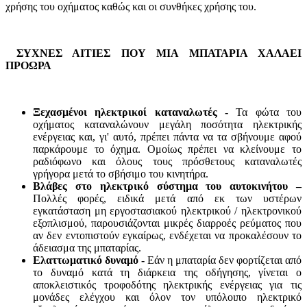
χρήσης του οχήματος καθώς και οι συνθήκες χρήσης του.
ΣΥΧΝΕΣ ΑΙΤΙΕΣ ΠΟΥ ΜΙΑ ΜΠΑΤΑΡΙΑ ΧΑΛΑΕΙ
ΠΡΟΩΡΑ
Ξεχασμένοι ηλεκτρικοί καταναλωτές -
Τα φώτα του
οχήματος καταναλώνουν μεγάλη ποσότητα ηλεκτρικής
ενέργειας και, γι' αυτό, πρέπει πάντα να τα σβήνουμε αφού
παρκάρουμε το όχημα. Ομοίως πρέπει να κλείνουμε το
ραδιόφωνο και όλους τους πρόσθετους καταναλωτές
γρήγορα μετά το σβήσιμο του κινητήρα.
Βλάβες στο ηλεκτρικό σύστημα του αυτοκινήτου –
Πολλές φορές, ειδικά μετά από εκ των υστέρων
εγκατάσταση μη εργοστασιακού ηλεκτρικού / ηλεκτρονικού
εξοπλισμού, παρουσιάζονται μικρές διαρροές ρεύματος που
αν δεν εντοπιστούν εγκαίρως, ενδέχεται να προκαλέσουν το
άδειασμα της μπαταρίας.
Ελαττωματικό δυναμό -
Εάν η μπαταρία δεν φορτίζεται από
το δυναμό κατά τη διάρκεια της οδήγησης, γίνεται ο
αποκλειστικός τροφοδότης ηλεκτρικής ενέργειας για τις
μονάδες ελέγχου και όλον τον υπόλοιπο ηλεκτρικό